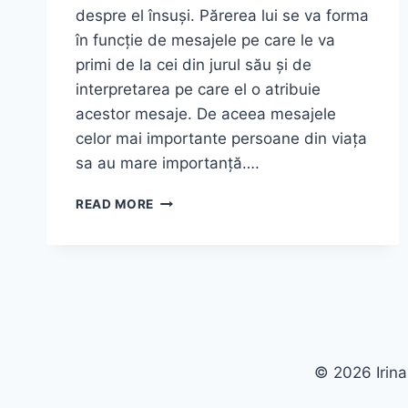
despre el însuși. Părerea lui se va forma
în funcție de mesajele pe care le va
primi de la cei din jurul său și de
interpretarea pe care el o atribuie
acestor mesaje. De aceea mesajele
celor mai importante persoane din viața
sa au mare importanță….
CUM
READ MORE
NE
AJUTĂM
COPIII
SĂ
FIE
MAI
ÎNCREZĂTORI
© 2026 Irina