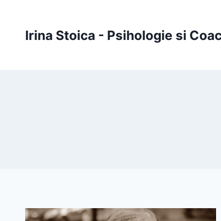
Skip
to
Irina Stoica - Psihologie si Coa
content