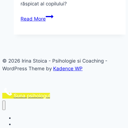
răspicat al copilului?
Copilul
Read More
care
nu
voia
să
învețe
© 2026 Irina Stoica - Psihologie si Coaching -
poezia
WordPress Theme by
Kadence WP
pentru
serbare
Suna psihologul
Acasă
Articole