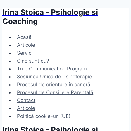
Irina Stoica - Psihologie si
Skip
to
Coaching
content
Acasă
Articole
Servicii
Cine sunt eu?
True Communication Program
Sesiunea Unică de Psihoterapie
Procesul de orientare în carieră
Procesul de Consiliere Parentală
Contact
Articole
Politică cookie-uri (UE)
Irina Stoica - Psihologie si