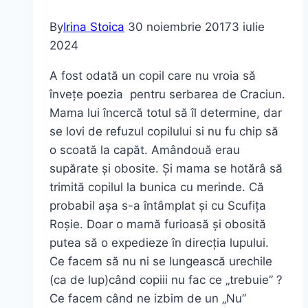
By
Irina Stoica
30 noiembrie 2017
3 iulie
2024
A fost odată un copil care nu vroia să
învețe poezia pentru serbarea de Craciun.
Mama lui încercă totul să îl determine, dar
se lovi de refuzul copilului si nu fu chip să
o scoată la capăt. Amândouă erau
supărate și obosite. Și mama se hotărâ să
trimită copilul la bunica cu merinde. Că
probabil așa s-a întâmplat și cu Scufița
Roșie. Doar o mamă furioasă și obosită
putea să o expedieze în direcția lupului.
Ce facem să nu ni se lungească urechile
(ca de lup)când copiii nu fac ce „trebuie” ?
Ce facem când ne izbim de un „Nu”