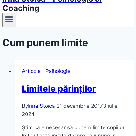
Coaching
Cum punem limite
Articole
|
Psihologie
Limitele părinților
By
Irina Stoica
21 decembrie 2017
3 iulie
2024
Știm că e necesar să punem limite copiilor.
În felul ăsta învață despre ce îi pune în