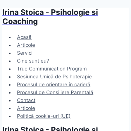
Irina Stoica - Psihologie si
Skip
to
Coaching
content
Acasă
Articole
Servicii
Cine sunt eu?
True Communication Program
Sesiunea Unică de Psihoterapie
Procesul de orientare în carieră
Procesul de Consiliere Parentală
Contact
Articole
Politică cookie-uri (UE)
Irina Stoica - Psihologie si