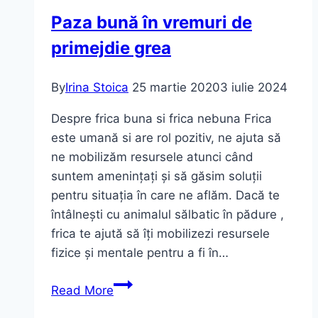
și
Paza bună în vremuri de
autentic
primejdie grea
–
despre
adevăr
By
Irina Stoica
25 martie 2020
3 iulie 2024
în
Despre frica buna si frica nebuna Frica
comunicare.
este umană si are rol pozitiv, ne ajuta să
ne mobilizăm resursele atunci când
suntem amenințați și să găsim soluții
pentru situația în care ne aflăm. Dacă te
întâlnești cu animalul sălbatic în pădure ,
frica te ajută să îți mobilizezi resursele
fizice și mentale pentru a fi în…
Paza
Read More
bună