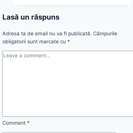
în
vremuri
Lasă un răspuns
de
primejdie
Adresa ta de email nu va fi publicată.
grea
Câmpurile
obligatorii sunt marcate cu
*
Comment
*