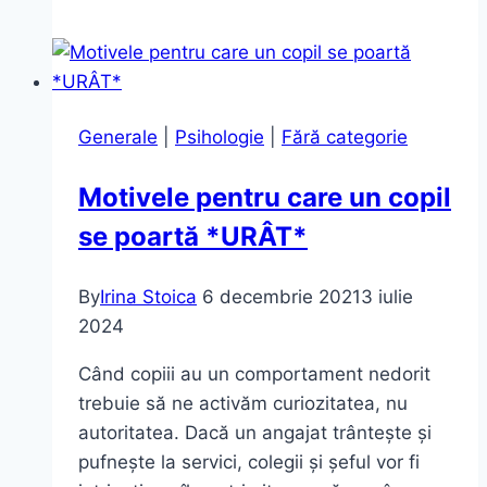
–
o
campanie
de
Generale
|
Psihologie
|
Fără categorie
conștientizare
Motivele pentru care un copil
se poartă *URÂT*
By
Irina Stoica
6 decembrie 2021
3 iulie
2024
Când copiii au un comportament nedorit
trebuie să ne activăm curiozitatea, nu
autoritatea. Dacă un angajat trântește și
pufnește la servici, colegii și șeful vor fi