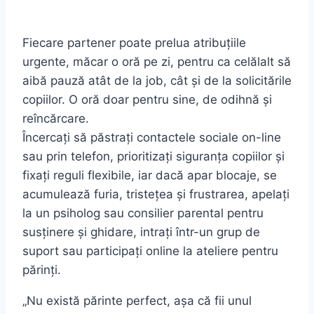
Fiecare partener poate prelua atribuțiile
urgente, măcar o oră pe zi, pentru ca celălalt să
aibă pauză atât de la job, cât și de la solicitările
copiilor. O oră doar pentru sine, de odihnă și
reîncărcare.
Încercați să păstrați contactele sociale on-line
sau prin telefon, prioritizați siguranța copiilor și
fixați reguli flexibile, iar dacă apar blocaje, se
acumulează furia, tristețea și frustrarea, apelați
la un psiholog sau consilier parental pentru
susținere și ghidare, intrați într-un grup de
suport sau participați online la ateliere pentru
părinți.
„Nu există părinte perfect, așa că fii unul