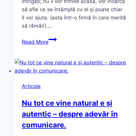
intrigați; nu îl vor trimite acasă, vor încerca
să afle ce se întâmplă cu el și poate chiar
îl vor ajuta. (asta într-o firmă în care merită
să rămâi!)….
Motivele
Read More
pentru
care
un
copil
se
Articole
poartă
*URÂT*
Nu tot ce vine natural e și
autentic – despre adevăr în
comunicare.