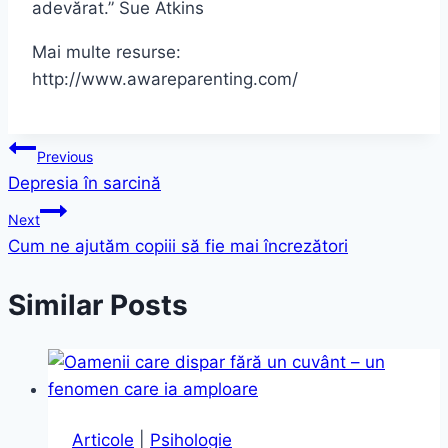
adevărat.” Sue Atkins
Mai multe resurse:
http://www.awareparenting.com/
Navigare
Previous
Depresia în sarcină
în
Next
articole
Cum ne ajutăm copiii să fie mai încrezători
Similar Posts
Articole
|
Psihologie