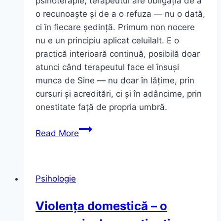
psihoterapie, terapeutul are obligația de a
o recunoaște și de a o refuza — nu o dată,
ci în fiecare ședință. Primum non nocere
nu e un principiu aplicat celuilalt. E o
practică interioară continuă, posibilă doar
atunci când terapeutul face el însuși
munca de Sine — nu doar în lățime, prin
cursuri și acreditări, ci și în adâncime, prin
onestitate față de propria umbră.
Primum
Read More
non
nocere!
Psihologie
Violența domestică – o