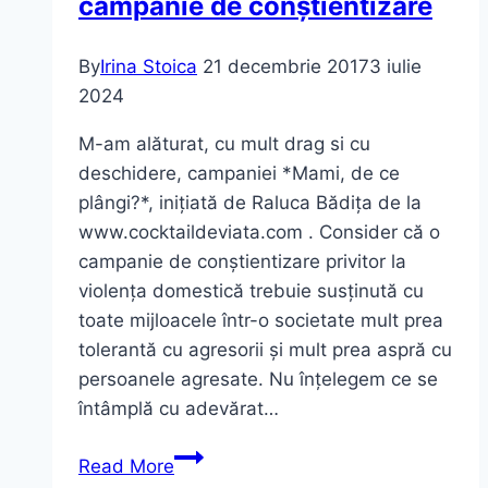
campanie de conștientizare
By
Irina Stoica
21 decembrie 2017
3 iulie
2024
M-am alăturat, cu mult drag si cu
deschidere, campaniei *Mami, de ce
plângi?*, inițiată de Raluca Bădița de la
www.cocktaildeviata.com . Consider că o
campanie de conștientizare privitor la
violența domestică trebuie susținută cu
toate mijloacele într-o societate mult prea
tolerantă cu agresorii și mult prea aspră cu
persoanele agresate. Nu înțelegem ce se
întâmplă cu adevărat…
Violența
Read More
domestică