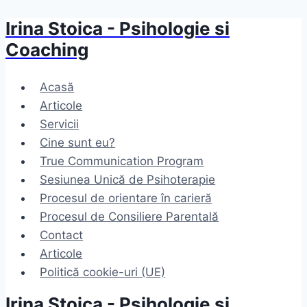
Irina Stoica - Psihologie si
Skip
to
Coaching
content
Acasă
Articole
Servicii
Cine sunt eu?
True Communication Program
Sesiunea Unică de Psihoterapie
Procesul de orientare în carieră
Procesul de Consiliere Parentală
Contact
Articole
Politică cookie-uri (UE)
Irina Stoica - Psihologie si