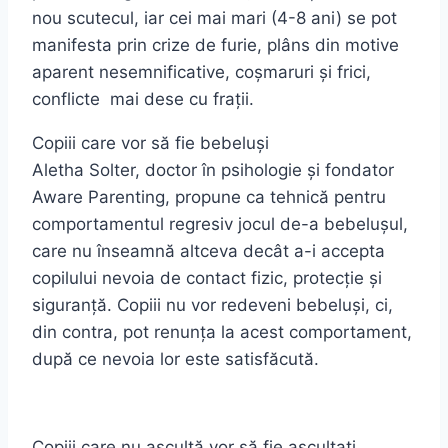
nou scutecul, iar cei mai mari (4-8 ani) se pot
manifesta prin crize de furie, plâns din motive
aparent nesemnificative, coșmaruri și frici,
conflicte mai dese cu frații.
Copiii care vor să fie bebeluși
Aletha Solter, doctor în psihologie și fondator
Aware Parenting, propune ca tehnică pentru
comportamentul regresiv jocul de-a bebelușul,
care nu înseamnă altceva decât a-i accepta
copilului nevoia de contact fizic, protecție și
siguranță. Copiii nu vor redeveni bebeluși, ci,
din contra, pot renunța la acest comportament,
după ce nevoia lor este satisfăcută.
Copiii care nu ascultă vor să fie ascultați