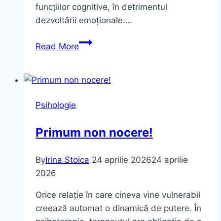
funcțiilor cognitive, în detrimentul
dezvoltării emoționale….
Oamenii
Read More
care
dispar
fără
un
Psihologie
cuvânt
–
Primum non nocere!
un
fenomen
By
Irina Stoica
24 aprilie 2026
24 aprilie
care
2026
ia
amploare
Orice relație în care cineva vine vulnerabil
creează automat o dinamică de putere. În