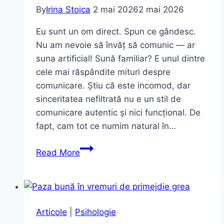
By
Irina Stoica
2 mai 2026
2 mai 2026
Eu sunt un om direct. Spun ce gândesc.
Nu am nevoie să învăț să comunic — ar
suna artificial! Sună familiar? E unul dintre
cele mai răspândite mituri despre
comunicare. Știu că este incomod, dar
sinceritatea nefiltrată nu e un stil de
comunicare autentic și nici funcțional. De
fapt, cam tot ce numim natural în…
Nu
Read More
tot
ce
vine
natural
Articole
|
Psihologie
e